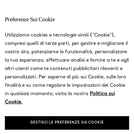
Preferenze Sui Cookie
Tiffany - Villaggio Mall
Utilizziamo cookies e tecnologie simili (“Cookie”),
compresi quelli di terze parti, per gestire e migliorare il
Aperto oggi fino alle 15:00
nostro sito, potenziarne le funzionalità, personalizzare
la tua esperienza, effettuare analisi e fornire a te e agli
altri utenti come te contenuti pubblicitari rilevanti e
Servizi disponibili
+
5
personalizzati. Per saperne di più sui Cookie, sulle loro
finalità e su come regolare le impostazioni dei Cookie
in qualsiasi momento, visita la nostra
Politica sui
Baaya Street, Al Waab
,
Doha
,
QA
Cookie.
4413 4976
GESTISCI LE PREFERENZE SUI COOKIE
Vieni a trovarci