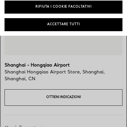
Vieni a trovarci
RIFIUTA I COOKIE FACOLTATIVI
ACCETTARE TUTTI
Shanghai - Hongqiao Airport
Shanghai Hongqiao Airport Store
,
Shanghai
,
Shanghai,
CN
OTTIENI INDICAZIONI