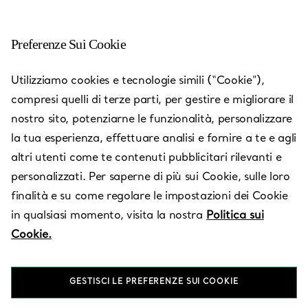
Preferenze Sui Cookie
Shanghai - Hongqiao
Utilizziamo cookies e tecnologie simili (“Cookie”),
Airport
compresi quelli di terze parti, per gestire e migliorare il
nostro sito, potenziarne le funzionalità, personalizzare
Aperto oggi fino alle 22:00
la tua esperienza, effettuare analisi e fornire a te e agli
altri utenti come te contenuti pubblicitari rilevanti e
personalizzati. Per saperne di più sui Cookie, sulle loro
Servizi disponibili
+
2
finalità e su come regolare le impostazioni dei Cookie
in qualsiasi momento, visita la nostra
Politica sui
Cookie.
Shanghai Hongqiao Airport Store
,
Shanghai
,
Shanghai,
CN
021 2238 2638
GESTISCI LE PREFERENZE SUI COOKIE