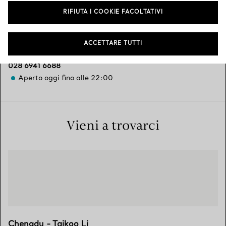
Servizi disponibili
+
2
RIFIUTA I COOKIE FACOLTATIVI
ACCETTARE TUTTI
No.8 ZhongShaMao Road
,
Chengdu
,
Sichuan,
CN
610021
028 6941 6688
Aperto oggi fino alle 22:00
Vieni a trovarci
Chengdu - Taikoo Li