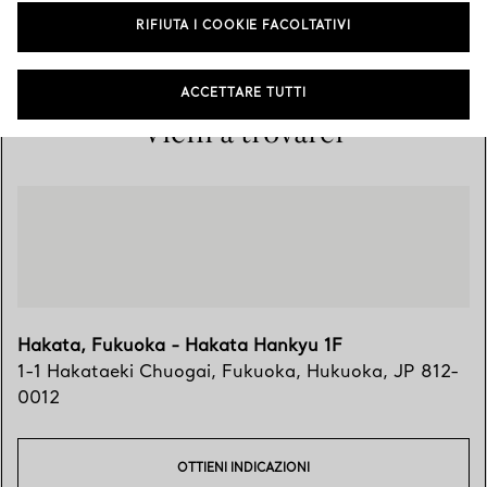
RIFIUTA I COOKIE FACOLTATIVI
092-419-5515
ACCETTARE TUTTI
Vieni a trovarci
Hakata, Fukuoka - Hakata Hankyu 1F
1-1 Hakataeki Chuogai
,
Fukuoka
,
Hukuoka,
JP
812-
0012
OTTIENI INDICAZIONI