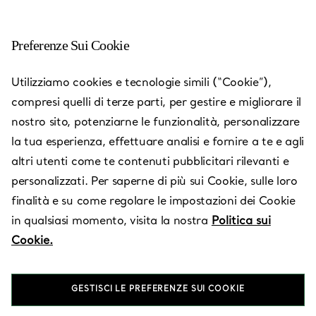
Preferenze Sui Cookie
Hakata, Fukuoka - Hakata
Utilizziamo cookies e tecnologie simili (“Cookie”),
Hankyu 1F
compresi quelli di terze parti, per gestire e migliorare il
nostro sito, potenziarne le funzionalità, personalizzare
Aperto oggi fino alle 20:00
la tua esperienza, effettuare analisi e fornire a te e agli
altri utenti come te contenuti pubblicitari rilevanti e
personalizzati. Per saperne di più sui Cookie, sulle loro
RICHIEDI UN APPUNTAMENTO
finalità e su come regolare le impostazioni dei Cookie
in qualsiasi momento, visita la nostra
Politica sui
Cookie.
Servizi disponibili
+
2
GESTISCI LE PREFERENZE SUI COOKIE
1-1 Hakataeki Chuogai
,
Fukuoka
,
Hukuoka,
JP
812-0012