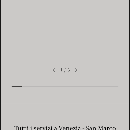
PER SAPERNE DI PIÙ
1
/
3
Tutti i servizi a Venezia - San Marco