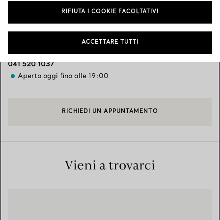
Servizi disponibili
+
3
RIFIUTA I COOKIE FACOLTATIVI
ACCETTARE TUTTI
San Marco 1291
,
Venezia
,
VE,
IT
30124
041 520 1037
Aperto oggi fino alle 19:00
RICHIEDI UN APPUNTAMENTO
Vieni a trovarci