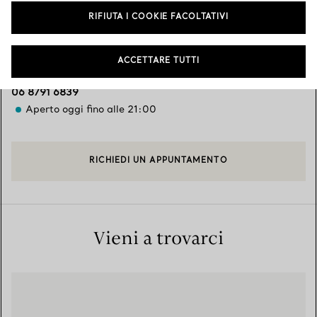
Servizi disponibili
+
2
RIFIUTA I COOKIE FACOLTATIVI
ACCETTARE TUTTI
Via del Tritone, 61
,
Roma
,
RM,
IT
00187
06 8791 6839
Aperto oggi fino alle 21:00
RICHIEDI UN APPUNTAMENTO
Vieni a trovarci