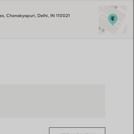
ex
,
Chanakyapuri
,
Delhi,
IN
110021