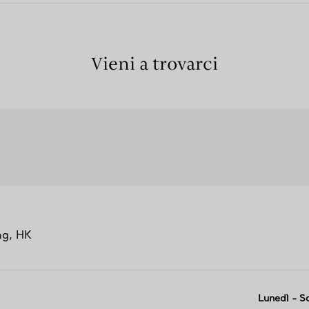
Vieni a trovarci
ng,
HK
Lunedì - S