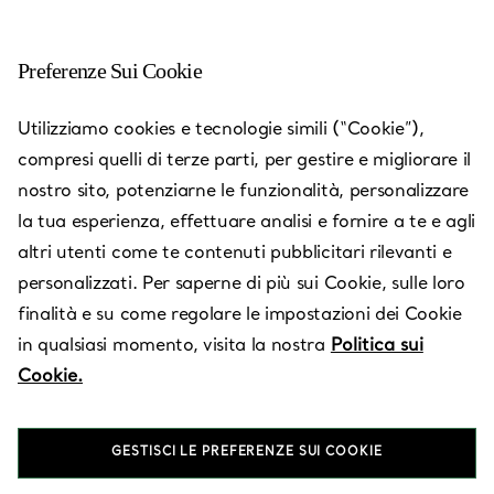
Preferenze Sui Cookie
Paris - La Samaritaine
Utilizziamo cookies e tecnologie simili (“Cookie”),
compresi quelli di terze parti, per gestire e migliorare il
Aperto oggi fino alle 20:00
nostro sito, potenziarne le funzionalità, personalizzare
la tua esperienza, effettuare analisi e fornire a te e agli
altri utenti come te contenuti pubblicitari rilevanti e
RICHIEDI UN APPUNTAMENTO
personalizzati. Per saperne di più sui Cookie, sulle loro
finalità e su come regolare le impostazioni dei Cookie
in qualsiasi momento, visita la nostra
Politica sui
Servizi disponibili
+
2
Cookie.
9 Rue de la Monnaie
,
Paris
,
Ile-de-France,
FR
75001
GESTISCI LE PREFERENZE SUI COOKIE
01 40 20 20 40