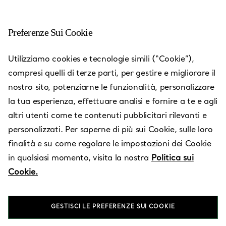
Preferenze Sui Cookie
Prague - Parizska
Utilizziamo cookies e tecnologie simili (“Cookie”),
compresi quelli di terze parti, per gestire e migliorare il
Aperto oggi fino alle 19:00
nostro sito, potenziarne le funzionalità, personalizzare
la tua esperienza, effettuare analisi e fornire a te e agli
altri utenti come te contenuti pubblicitari rilevanti e
RICHIEDI UN APPUNTAMENTO
personalizzati. Per saperne di più sui Cookie, sulle loro
finalità e su come regolare le impostazioni dei Cookie
in qualsiasi momento, visita la nostra
Politica sui
Servizi disponibili
Cookie.
Parizska 1068/10
,
Praha
,
Prague,
CZ
11000
GESTISCI LE PREFERENZE SUI COOKIE
221 779 966