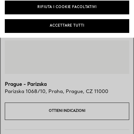
RIFIUTA I COOKIE FACOLTATIVI
Vieni a trovarci
ACCETTARE TUTTI
Prague - Parizska
Parizska 1068/10
,
Praha
,
Prague,
CZ
11000
OTTIENI INDICAZIONI