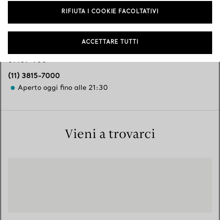
Servizi disponibili
+
2
RIFIUTA I COOKIE FACOLTATIVI
ACCETTARE TUTTI
Avenida Brigadeiro Faria Lima, 2232
,
Sao Paulo
,
SP,
BR
01489-900
(11) 3815-7000
Aperto oggi fino alle 21:30
Vieni a trovarci