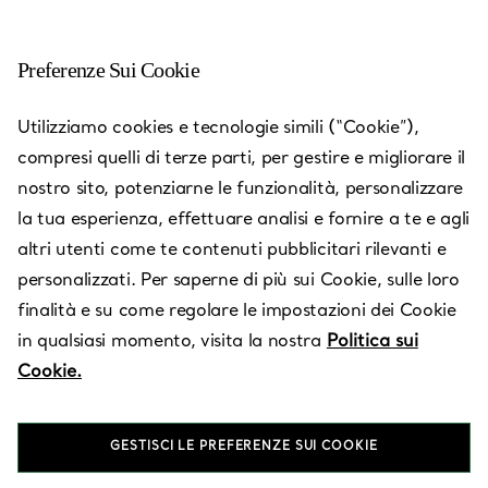
Preferenze Sui Cookie
Rio de Janeiro
Utilizziamo cookies e tecnologie simili (“Cookie”),
compresi quelli di terze parti, per gestire e migliorare il
Aperto oggi fino alle 22:00
nostro sito, potenziarne le funzionalità, personalizzare
la tua esperienza, effettuare analisi e fornire a te e agli
altri utenti come te contenuti pubblicitari rilevanti e
Servizi disponibili
+
2
personalizzati. Per saperne di più sui Cookie, sulle loro
finalità e su come regolare le impostazioni dei Cookie
in qualsiasi momento, visita la nostra
Politica sui
Av. das Américas, 3900
,
Rio de Janeiro
,
Rio de Janeiro,
BR
Cookie.
22640-102
(21) 3252-2503
GESTISCI LE PREFERENZE SUI COOKIE