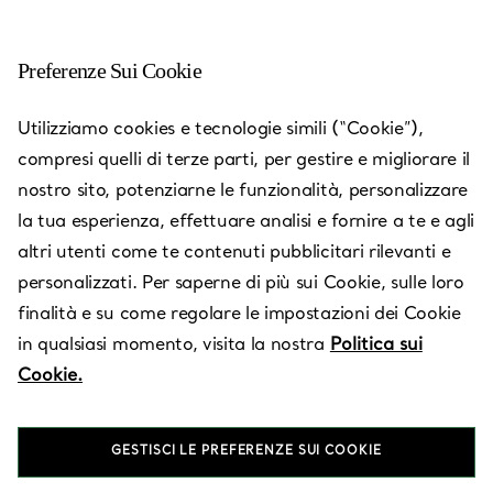
Preferenze Sui Cookie
Adelaide - Burnside
Utilizziamo cookies e tecnologie simili (“Cookie”),
compresi quelli di terze parti, per gestire e migliorare il
Aperto oggi fino alle 17:30
nostro sito, potenziarne le funzionalità, personalizzare
la tua esperienza, effettuare analisi e fornire a te e agli
altri utenti come te contenuti pubblicitari rilevanti e
Servizi disponibili
+
2
personalizzati. Per saperne di più sui Cookie, sulle loro
finalità e su come regolare le impostazioni dei Cookie
in qualsiasi momento, visita la nostra
Politica sui
447 Portrush Road
,
Glenside
,
SA,
AU
5065
Cookie.
1800 829 152
GESTISCI LE PREFERENZE SUI COOKIE
Vieni a trovarci